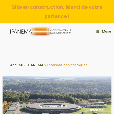
Site en construction. Merci de votre
patience !
Menu
Accueil
>
IPANEMA
>
Informations pratiques