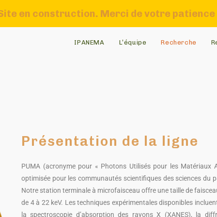
Site en construction. Merci de votre patience 
IPANEMA
L’équipe
Recherche
R
Présentation de la ligne
PUMA (acronyme pour « Photons Utilisés pour les Matériaux An
optimisée pour les communautés scientifiques des sciences du pa
Notre station terminale à microfaisceau offre une taille de faisce
de 4 à 22 keV. Les techniques expérimentales disponibles incluen
la spectroscopie d’absorption des rayons X (XANES), la dif