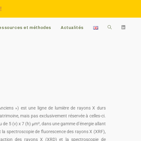
!
essources et méthodes
Actualités
ciens ») est une ligne de lumière de rayons X durs
trimoine, mais pas exclusivement réservée à celles-ci.
au de 5 (v) x 7 (h) µm², dans une gamme d’énergie allant
t la spectroscopie de fluorescence des rayons X (XRF),
fraction des rayons X (XRD) et la spectroscopie de